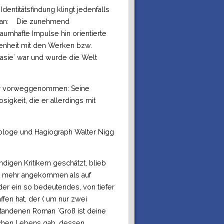
ntitätsfindung klingt jedenfalls
rs an: Die zunehmend
raumhafte Impulse hin orientierte
enheit mit den Werken bzw.
tasie` war und wurde die Welt
hier vorweggenommen: Seine
sigkeit, die er allerdings mit
ologe und Hagiograph Walter Nigg
digen Kritikern geschätzt, blieb
her mehr angekommen als auf
der ein so bedeutendes, von tiefer
fen hat, der ( um nur zwei
standenen Roman ´Groß ist deine
ischen Lebens gab, dessen