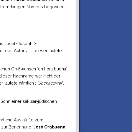
, fremdartigen Namens begonnen.
ns Josef/Joseph (=
 des Autors; – dieser lautete
schen Grußwunsch ´en hora buena`
h dieser Nachname war nicht der
r lautete nämlich :
´Sochaczwer
`.
Sohn einer säkular-jüdischen
ührliche Auskünfte zum
n zur Benennung
´José Orabuena`