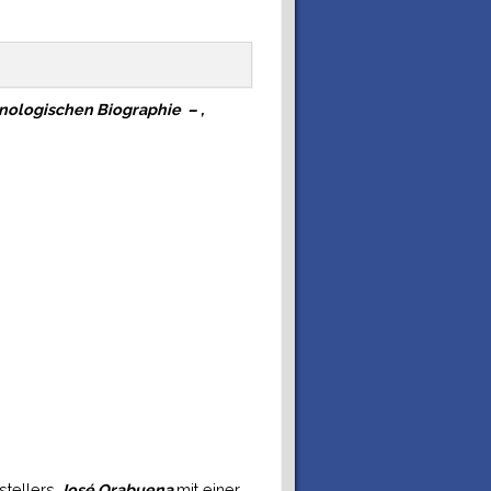
nologis
ch
en
Biographie – ,
stellers
José Orabuena
mit einer