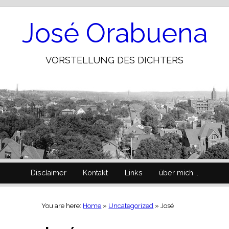
Skip
to
Content
José Orabuena
VORSTELLUNG DES DICHTERS
Disclaimer
Kontakt
Links
über mich….
You are here:
Home
»
Uncategorized
»
José