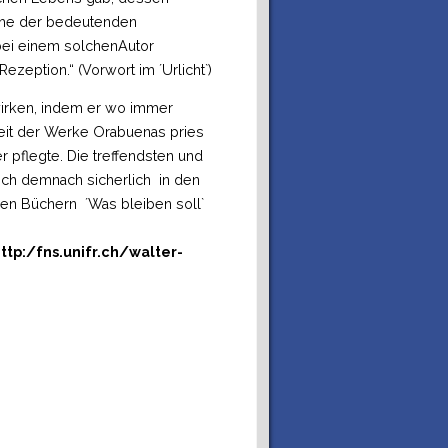
Reihe der bedeutenden
 bei einem solchenAutor
ezeption.“ (Vorwort im ´Urlicht`)
rken, indem er wo immer
eit der Werke Orabuenas pries
 pflegte. Die treffendsten und
ich demnach sicherlich in den
nen Büchern ´Was bleiben soll`
/fns.unifr.ch/walter-