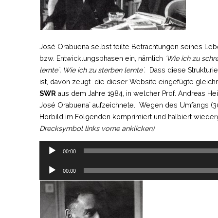
José Orabuena selbst teilte Betrachtungen seines Leb
bzw. Entwicklungsphasen ein, nämlich
´Wie ich zu schre
lernte`, Wie ich zu sterben lernte`.
Dass diese Strukturie
ist, davon zeugt die dieser Website eingefügte gleic
SWR
aus dem Jahre 1984, in welcher Prof. Andreas He
José Orabuena` aufzeichnete. Wegen des Umfangs (30
Hörbild im Folgenden komprimiert und halbiert wied
Drecksymbol links vorne anklicken)
Audio-
Player
00:00
Audio-
Player
00:00