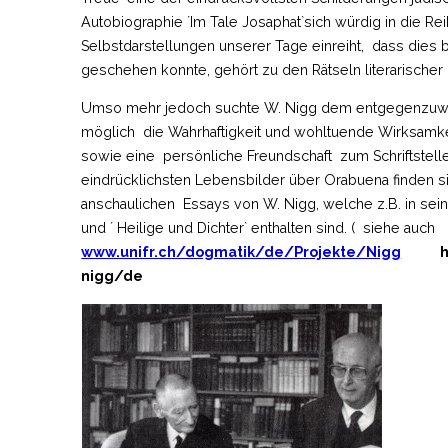
Autobiographie ´Im Tale Josaphat`sich würdig in die 
Selbstdarstellungen unserer Tage einreiht, dass dies
geschehen konnte, gehört zu den Rätseln literarischer R
Umso mehr jedoch suchte W. Nigg dem entgegenzuwi
möglich die Wahrhaftigkeit und wohltuende Wirksamk
sowie eine persönliche Freundschaft zum Schriftsteller
eindrücklichsten Lebensbilder über Orabuena finden s
anschaulichen Essays von W. Nigg, welche z.B. in sei
und ´ Heilige und Dichter` enthalten sind. ( siehe auch
www.unifr.ch/dogmatik/de/Projekte/Nigg
http:
nigg/de