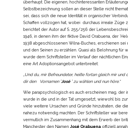
überhaupt. Die eigenen, hochinteressanten Erläuterung
Selbstbezeichnung sollen an dieser Stelle nicht thema
sei, dass sich die neue Identität in organischer Verbin
Schaffen vollzogen hat, wobei durchaus irreale Züge
berichtet der Autor auf S. 255/256 der Lebensbeschr
1946, in denen ihm der fiktive David Orabuena, der ´Hel
1938 abgeschlossenen Wilna-Buches, erschienen sei 
und den Seinen zu erzählen. Quasi als Belohnung für 
wurde dem Schriftsteller im Verlauf der nächtlichen 
eine Art Adoptionsangebot unterbreitet:
„Und du, mir Befreundeter, heiße fortan gleich mir und d
dir den Vornamen
´José `
zu wählen und nun höre.“
Wie parapsychologisch es auch erscheinen mag, der i
wurde in die und in der Tat umgesetzt, wiewohl bis z
viele weitere Ursachen und Gründe hinzutraten, die 
nahezu notwendig machten. Der Schriftsteller war bereits
vermutlich im Zusammenhang mit dem Erwerb der britis
Manchester den Namen
José Orabuena
offiziell ann