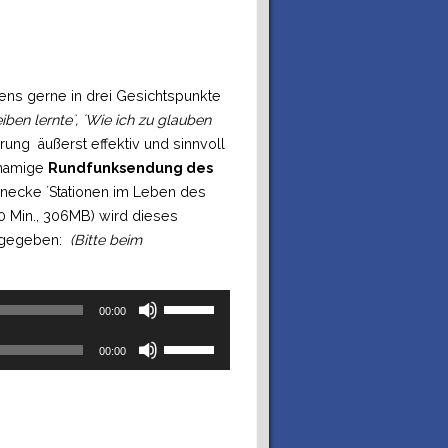
ens gerne in drei Gesichtspunkte
iben lernte`, ´Wie ich zu glauben
rung äußerst effektiv und sinnvoll
hnamige
Rundfunksendung des
inecke ´Stationen im Leben des
 Min., 306MB) wird dieses
ergegeben:
(Bitte beim
Pfeiltasten
Hoch/Runter
00:00
benutzen,
Pfeiltasten
um
Hoch/Runter
die
00:00
benutzen,
Lautstärke
um
zu
die
regeln.
Lautstärke
zu
regeln.