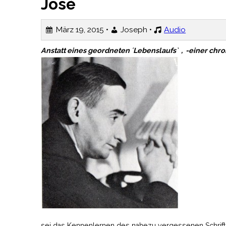
José
März 19, 2015 •
Joseph •
Audio
Anstatt eines geordneten ´L
ebenslaufs` , -einer
chro
sei das Kennenlernen des nahezu vergessenen Schrift