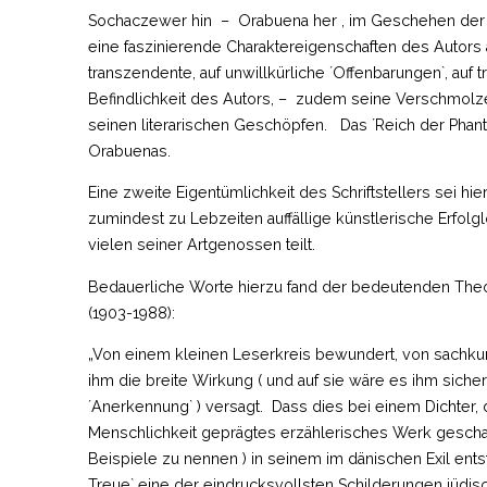
Sochaczewer hin – Orabuena her , im Geschehen der Ide
eine faszinierende Charaktereigenschaften des Auto
transzendente, auf unwillkürliche ´Offenbarungen`, auf t
Befindlichkeit des Autors, – zudem seine Verschmolz
seinen literarischen Geschöpfen. Das ´Reich der Phan
Orabuenas.
Eine zweite Eigentümlichkeit des Schriftstellers sei 
zumindest zu Lebzeiten auffällige künstlerische Erfolglo
vielen seiner Artgenossen teilt.
Bedauerliche Worte hierzu fand der bedeutenden The
(1903-1988):
„Von einem kleinen Leserkreis bewundert, von sachkun
ihm die breite Wirkung ( und auf sie wäre es ihm sic
´Anerkennung` ) versagt. Dass dies bei einem Dichter, 
Menschlichkeit geprägtes erzählerisches Werk geschaf
Beispiele zu nennen ) in seinem im dänischen Exil ent
Treue` eine der eindrucksvollsten Schilderungen jüd