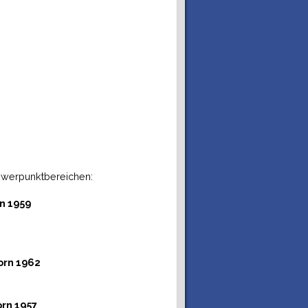
chwerpunktbereichen:
n 1959
Zürich/Paderborn 1962
Zürich/Paderborn 1957