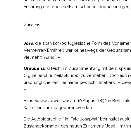
Erklärung des doch seltsam schönen, doppelsinnigen
Zunächst:
José
, die spanisch-portugiesische Form des Vorname
Vermehrer/Ernährer) war keineswegs der Geburtsname
vielmehr: ´
Hans
`. –
Orabuena
ist leicht im Zusammenhang mit dem spani
(= gute, erfüllte Zeit/Stunde) zu verstehen. Doch auc
ursprüngliche Familienname des Schriftstellers; – diese
–
Hans Sochaczewer war am 10.August 1892 in Berlin als 
Kaufmannsfamilie geboren worden.
Die Autobiographie “ Im Tale Josaphat“ beinhaltet ausf
Zustandekommen des neuen Zunamens ´José`, mithi