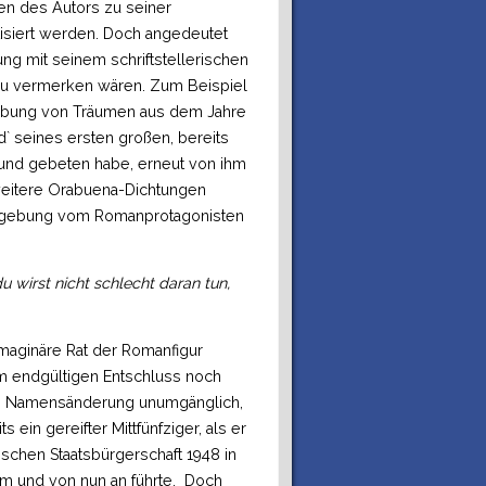
en des Autors zu seiner
tisiert werden. Doch angedeutet
dung mit seinem schriftstellerischen
 zu vermerken wären. Zum Beispiel
eibung von Träumen aus dem Jahre
d` seines ersten großen, bereits
und gebeten habe, erneut von ihm
weitere Orabuena-Dichtungen
Eingebung vom Romanprotagonisten
u wirst nicht schlecht daran tun,
maginäre Rat der Romanfigur
um endgültigen Entschluss noch
die Namensänderung unumgänglich,
 ein gereifter Mittfünfziger, als er
chen Staatsbürgerschaft 1948 in
ahm und von nun an führte. Doch