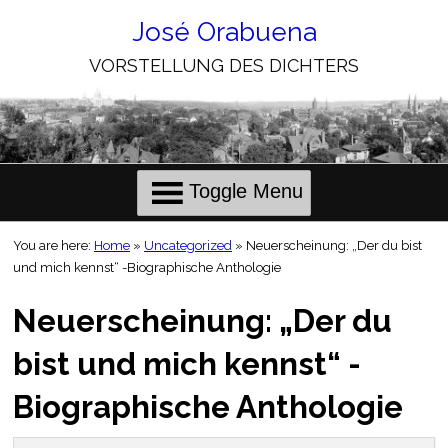
Skip
to
José Orabuena
Content
VORSTELLUNG DES DICHTERS
Primary
Toggle Menu
Menu
You are here:
Home
»
Uncategorized
»
Neuerscheinung: „Der du bist
und mich kennst“ -Biographische Anthologie
Neuerscheinung: „Der du
bist und mich kennst“ -
Biographische Anthologie